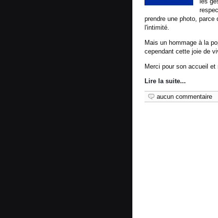
les ge
respec
prendre une photo, parce 
l'intimité.
Mais un hommage à la popu
cependant cette joie de vi
Merci pour son accueil et 
Lire la suite
...
aucun commentaire