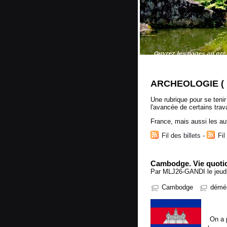
ARCHEOLOGIE ( N
Une rubrique pour se teni
l'avancée de certains trav
France, mais aussi les au
Fil des billets
-
Fi
Cambodge. Vie quotid
Par MLJ26-GANDI le jeudi 
Cambodge
démén
On a 