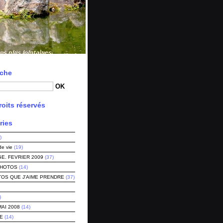
che
oits réservés
ries
)
de vie
(19)
E. FEVRIER 2009
(37)
PHOTOS
(14)
TOS QUE J'AIME PRENDRE
(37)
)
MAI 2008
(14)
E
(14)