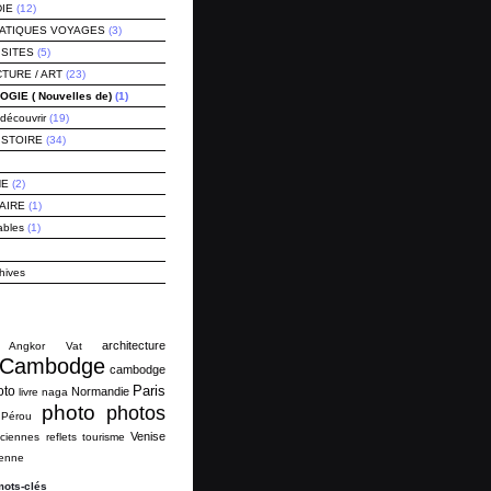
IE
(12)
RATIQUES VOYAGES
(3)
ISITES
(5)
TURE / ART
(23)
GIE ( Nouvelles de)
(1)
découvrir
(19)
ISTOIRE
(34)
NE
(2)
AIRE
(1)
ables
(1)
hives
architecture
Angkor Vat
Cambodge
cambodge
Paris
oto
Normandie
livre
naga
photo
photos
Pérou
Venise
ciennes
reflets
tourisme
ienne
mots-clés