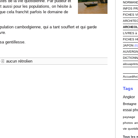
stes de la vie quotidienne. Par pudeur et
NORMAND
t aussi pour les populations, on hésite à
INFOS P
que cela franchit parfois le domaine de
FICHES V
ARCHITEC
lation cambodgienne, qui a tant souffert et qui garde
ARCHEOLO
vre.
LIVRES à 
FICHES H
sa gentillesse.
JAPON
(6)
AUVERG
DICTIONN
aucun rétrolien
alouaprint
Accueil
Arc
Tags
Angkor
Bretagne
essai ph
paysage
photos an
vie quotid
Tous les 