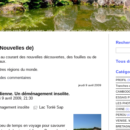
Recher
ouvelles de)
r au courant des nouvelles découvertes, des fouilles ou de
Tous dr
aux.
tres régions du monde.
Catégo
l des commentaires
PROFIL
(3
jeudi 9 avril 2009
Tranches 
CAMBODG
ienne. Un déménagement insolite.
ESSAIS 
9 avril 2009, 21:30
LES PHO
agement insolite
Lac Tonlé Sap
CHINE
(1)
PEROU
(4
VENISE. 
peu de temps en voyage pour savourer
BRETAGN