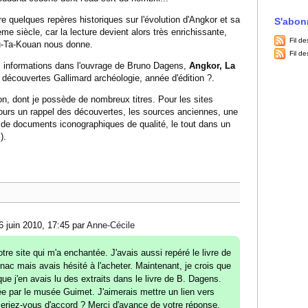
tre quelques repères historiques sur l'évolution d'Angkor et sa
S'abon
ème siècle, car la lecture devient alors très enrichissante,
Fil de
ou-Ta-Kouan nous donne.
Fil d
s informations dans l'ouvrage de Bruno Dagens,
Angkor, La
 découvertes Gallimard archéologie, année d'édition ?.
ion, dont je possède de nombreux titres. Pour les sites
ujours un rappel des découvertes, les sources anciennes, une
de documents iconographiques de qualité, le tout dans un
).
6 juin 2010, 17:45 par
Anne-Cécile
tre site qui m'a enchantée. J'avais aussi repéré le livre de
ac mais avais hésité à l'acheter. Maintenant, je crois que
 que j'en avais lu des extraits dans le livre de B. Dagens.
e par le musée Guimet. J'aimerais mettre un lien vers
 Seriez-vous d'accord ? Merci d'avance de votre réponse.