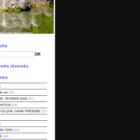
che
oits réservés
ries
)
de vie
(19)
E. FEVRIER 2009
(37)
PHOTOS
(14)
TOS QUE J'AIME PRENDRE
(37)
)
MAI 2008
(14)
E
(14)