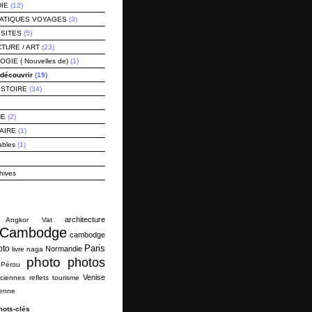
IE
(12)
RATIQUES VOYAGES
(3)
ISITES
(5)
TURE / ART
(23)
IE ( Nouvelles de)
(1)
découvrir
(19)
ISTOIRE
(34)
NE
(2)
AIRE
(1)
ables
(1)
hives
architecture
Angkor Vat
Cambodge
cambodge
Paris
oto
Normandie
livre
naga
photo
photos
Pérou
Venise
ciennes
reflets
tourisme
ienne
mots-clés