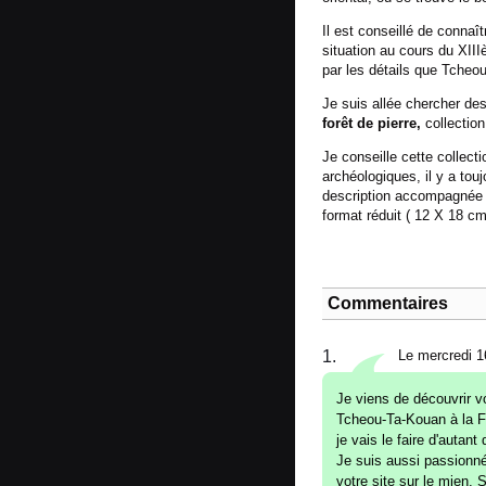
Il est conseillé de connaî
situation au cours du XIII
par les détails que Tche
Je suis allée chercher de
forêt de pierre,
collection
Je conseille cette collect
archéologiques, il y a to
description accompagnée 
format réduit ( 12 X 18 cm
Commentaires
1.
Le mercredi 1
Je viens de découvrir vo
Tcheou-Ta-Kouan à la Fn
je vais le faire d'autant
Je suis aussi passionné
votre site sur le mien.