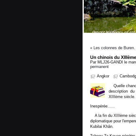
« Les colonnes de Buren.
Un chinois du XIIIèm
Par MLJ26-GANDI le mard
permanent
Angkor
Cambod
Quelle chance 
description du
XIIIème siècle.
Inespérée......
A la fin du XIIIème siècl
diplomatique pour l'emper
Kubilai Khân.
Tcheou-Ta-Kouan pénètre 