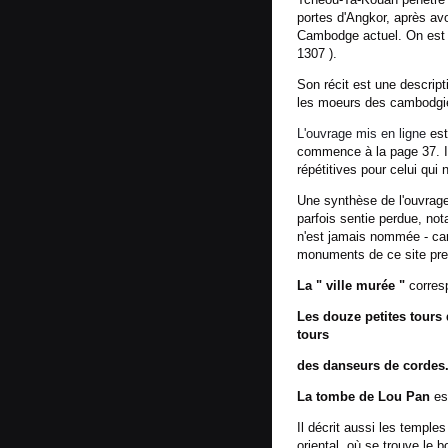
portes d'Angkor, après avo
Cambodge actuel. On est a
1307 ).
Son récit est une descripti
les moeurs des cambodgie
L'ouvrage mis en ligne
est
commence à la page 37. Il
répétitives pour celui qu
Une synthèse de l'ouvrage
parfois sentie perdue, not
n'est jamais nommée - car 
monuments de ce site pre
La " ville murée "
corres
Les douze petites tours 
tours
des danseurs de cordes
La tombe de Lou Pan
es
Il décrit aussi les temples
oriental, où se trouve le 