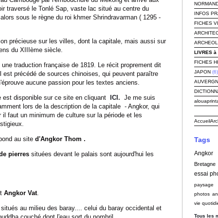
NORMAND
ir traversé le Tonlé Sap, vaste lac situé au centre du
INFOS P
lors sous le règne du roi khmer Shrindravarman ( 1295 -
FICHES V
ARCHITEC
on précieuse sur les villes, dont la capitale, mais aussi sur
ARCHEOLOG
ns du XIIIème siècle.
LIVRES à 
FICHES H
 une traduction française de 1819. Le récit proprement dit
JAPON
(6)
 est précédé de sources chinoises, qui peuvent paraître
i n'éprouve aucune passion pour les textes anciens.
AUVERG
DICTIONN
 est disponible sur ce site en cliquant
ICI.
Je me suis
alouaprint
amment lors de la description de la capitale - Angkor, qui
il faut un minimum de culture sur la période et les
Accueil
Arc
stigieux.
pond au site
d'Angkor Thom .
Tags
Angkor
de pierres
situées devant le palais sont aujourd'hui les
Bretagne
essai ph
.
paysage
t
Angkor Vat
.
photos an
vie quotid
 situés au milieu des baray.... celui du baray occidental et
bouddha couché dont l'eau sort du nombril...
Tous les 