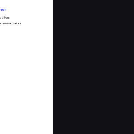
ner
s billets
es commentaires