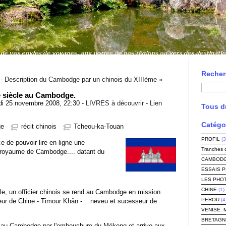
Recher
-
Description du Cambodge par un chinois du XIIIème »
e siècle au Cambodge.
i 25 novembre 2008, 22:30 -
LIVRES à découvrir
-
Lien
Tous dr
Catégo
ge
récit chinois
Tcheou-ka-Touan
PROFIL
(3
de pouvoir lire en ligne une
Tranches 
 royaume de Cambodge.... datant du
CAMBODG
ESSAIS 
LES PHO
CHINE
(1)
e, un officier chinois se rend au Cambodge en mission
PEROU
(4
eur de Chine - Timour Khân - . neveu et sucesseur de
VENISE. 
BRETAGN
au Cambodge par l'embouchure du Mékong et arrive aux