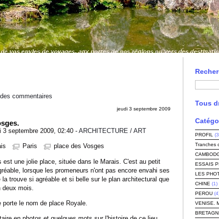
Recher
l des commentaires
Tous dr
jeudi 3 septembre 2009
Catégo
osges.
 3 septembre 2009, 02:40 -
ARCHITECTURE / ART
PROFIL
(3
Tranches 
is
Paris
place des Vosges
CAMBODG
t une jolie place, située dans le Marais. C'est au petit
ESSAIS 
agréable, lorsque les promeneurs n'ont pas encore envahi ses
LES PHO
la trouve si agréable et si belle sur le plan architectural que
CHINE
(1)
en deux mois.
PEROU
(4
e porte le nom de place Royale.
VENISE. 
BRETAGN
étaire en photos et quelques mots sur l'histoire de ce lieu.