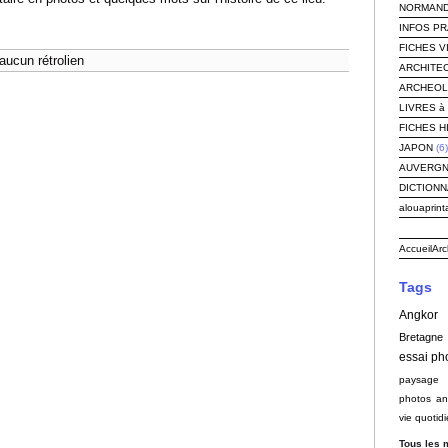
NORMAND
INFOS P
FICHES V
aucun rétrolien
ARCHITEC
ARCHEOLOG
LIVRES à 
FICHES H
JAPON
(6)
AUVERG
DICTIONN
alouaprint
Accueil
Arc
Tags
Angkor
Bretagne
essai ph
paysage
photos an
vie quotid
Tous les 