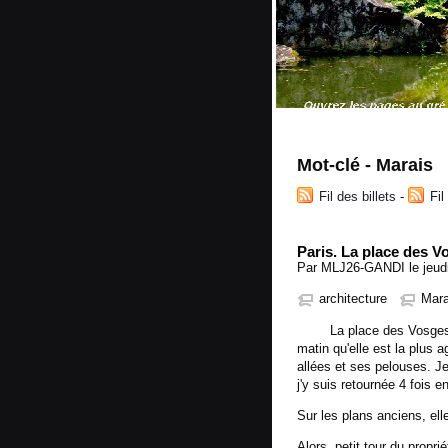
Mot-clé - Marais
Fil des billets
-
Fi
Paris. La place des V
Par MLJ26-GANDI le jeudi
architecture
Mara
La place des Vosges es
matin qu'elle est la plus 
allées et ses pelouses. Je 
j'y suis retournée 4 fois 
Sur les plans anciens, ell
Alors, petit tour du propri