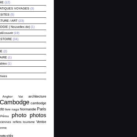
IE
(12)
RATIQUES VOYAGES
(3)
ISITES
(5)
TURE / ART
(23)
IE ( Nouvelles de)
(1)
découvrir
(19)
ISTOIRE
(34)
NE
(2)
AIRE
(1)
ables
(1)
hives
architecture
Angkor Vat
Cambodge
cambodge
Paris
oto
Normandie
livre
naga
photo
photos
Pérou
Venise
ciennes
reflets
tourisme
ienne
mots-clés