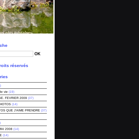
che
oits réservés
ries
)
de vie
(19)
E. FEVRIER 2009
(37)
PHOTOS
(14)
TOS QUE J'AIME PRENDRE
(37)
)
MAI 2008
(14)
E
(14)