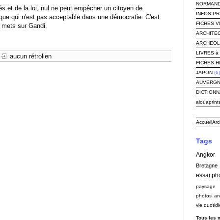
NORMAND
és et de la loi, nul ne peut empêcher un citoyen de
INFOS P
ique qui n'est pas acceptable dans une démocratie. C'est
FICHES V
e mets sur Gandi.
ARCHITEC
ARCHEOLOG
LIVRES à 
aucun rétrolien
FICHES H
JAPON
(6)
AUVERG
DICTIONN
alouaprint
Accueil
Arc
Tags
Angkor
Bretagne
essai ph
paysage
photos an
vie quotid
Tous les 