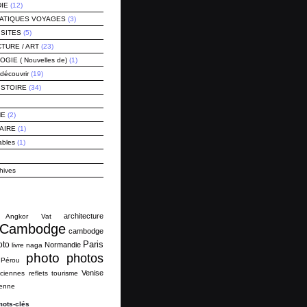
IE
(12)
RATIQUES VOYAGES
(3)
ISITES
(5)
TURE / ART
(23)
IE ( Nouvelles de)
(1)
découvrir
(19)
ISTOIRE
(34)
NE
(2)
AIRE
(1)
ables
(1)
hives
architecture
Angkor Vat
Cambodge
cambodge
Paris
oto
Normandie
livre
naga
photo
photos
Pérou
Venise
ciennes
reflets
tourisme
ienne
mots-clés