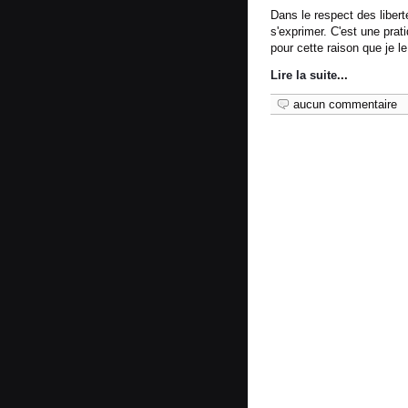
Dans le respect des libert
s'exprimer. C'est une prat
pour cette raison que je l
Lire la suite
...
aucun commentaire