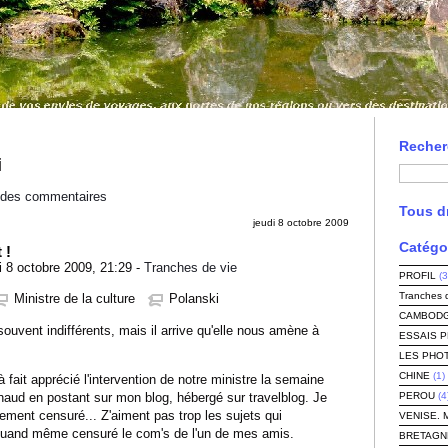
Recher
i
l des commentaires
Tous dr
jeudi 8 octobre 2009
Catégo
 !
 8 octobre 2009, 21:29 -
Tranches de vie
PROFIL
(3
Tranches 
Ministre de la culture
Polanski
CAMBODG
uvent indifférents, mais il arrive qu'elle nous amène à
ESSAIS 
LES PHO
CHINE
(1)
 fait apprécié l'intervention de notre ministre la semaine
PEROU
(4
chaud en postant sur mon blog, hébergé sur travelblog. Je
llement censuré... Z'aiment pas trop les sujets qui
VENISE. 
t quand même censuré le com's de l'un de mes amis.
BRETAGN