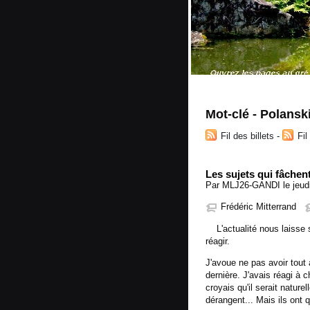
Mot-clé - Polansk
Fil des billets
-
Fi
Les sujets qui fâchent
Par MLJ26-GANDI le jeudi
Frédéric Mitterrand
L'actualité nous laisse so
réagir.
J'avoue ne pas avoir tout à
dernière. J'avais réagi à 
croyais qu'il serait nature
dérangent... Mais ils on