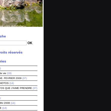
che
oits réservés
ries
)
de vie
(19)
E. FEVRIER 2009
(37)
PHOTOS
(14)
TOS QUE J'AIME PRENDRE
(37)
)
MAI 2008
(14)
E
(14)