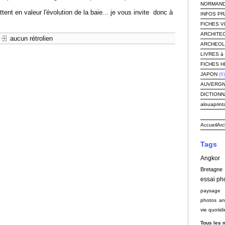
NORMAND
nt en valeur l'évolution de la baie... je vous invite donc à
INFOS P
FICHES V
ARCHITEC
aucun rétrolien
ARCHEOLOG
LIVRES à 
FICHES H
JAPON
(6)
AUVERG
DICTIONN
alouaprint
Accueil
Arc
Tags
Angkor
Bretagne
essai ph
paysage
photos an
vie quotid
Tous les 