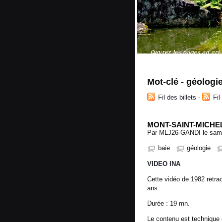
Mot-clé - géologi
Fil des billets
-
Fi
MONT-SAINT-MICHEL
Par MLJ26-GANDI le samed
baie
géologie
VIDEO INA
Cette vidéo de 1982 retrac
ans.
Durée : 19 mn.
Le contenu est technique 