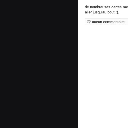
de nombreuses cartes mette
aller jusqu'au bout :).
aucun commentaire