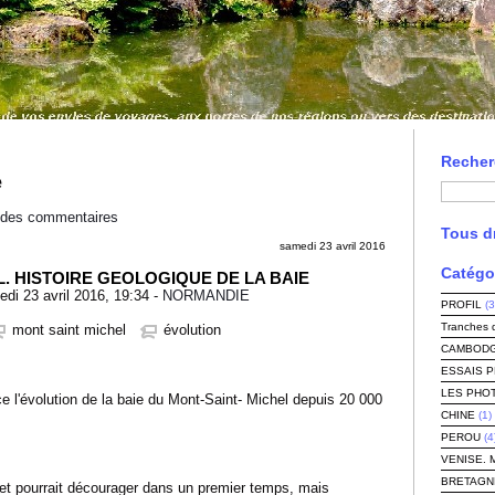
Recher
e
l des commentaires
Tous dr
samedi 23 avril 2016
Catégo
. HISTOIRE GEOLOGIQUE DE LA BAIE
i 23 avril 2016, 19:34 -
NORMANDIE
PROFIL
(3
Tranches 
mont saint michel
évolution
CAMBODG
ESSAIS 
LES PHO
e l'évolution de la baie du Mont-Saint- Michel depuis 20 000
CHINE
(1)
PEROU
(4
VENISE. 
BRETAGN
et pourrait décourager dans un premier temps, mais