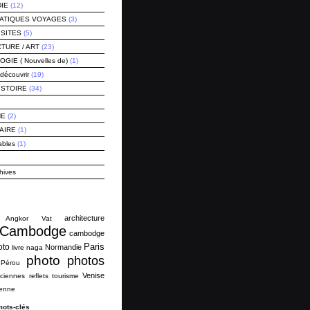
IE
(12)
RATIQUES VOYAGES
(3)
ISITES
(5)
TURE / ART
(23)
IE ( Nouvelles de)
(1)
découvrir
(19)
ISTOIRE
(34)
NE
(2)
AIRE
(1)
ables
(1)
hives
architecture
Angkor Vat
Cambodge
cambodge
Paris
oto
Normandie
livre
naga
photo
photos
Pérou
Venise
ciennes
reflets
tourisme
ienne
mots-clés