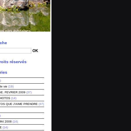
che
oits réservés
ries
)
de vie
(19)
E. FEVRIER 2009
(37)
PHOTOS
(14)
TOS QUE J'AIME PRENDRE
(37)
)
MAI 2008
(14)
E
(14)