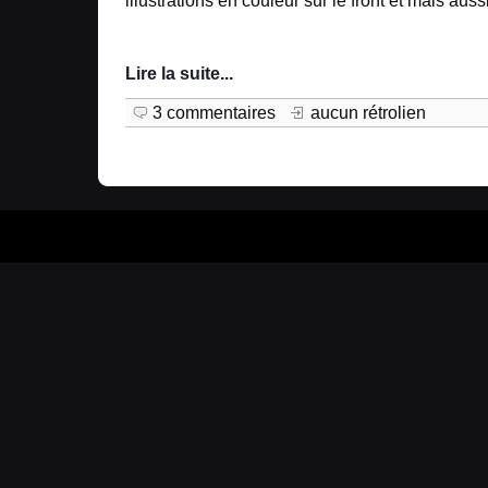
illustrations en couleur sur le front et mais aussi 
Lire la suite
...
3 commentaires
aucun rétrolien
Prop