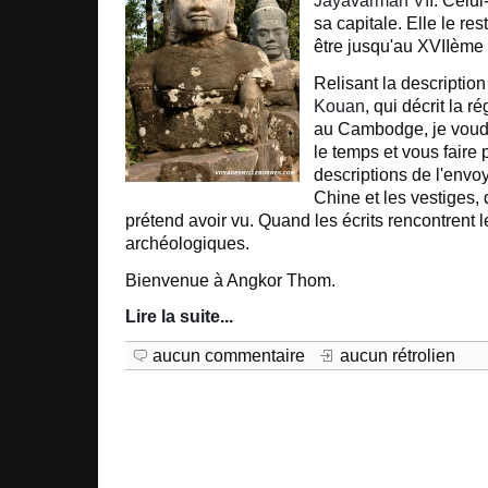
Jayavarman VII
. Celui-
sa capitale. Elle le res
être jusqu'au XVIIème 
Relisant la descriptio
Kouan
, qui décrit la r
au Cambodge, je voudr
le temps et vous faire p
descriptions de l'envo
Chine et les vestiges, 
prétend avoir vu. Quand les écrits rencontrent 
archéologiques.
Bienvenue à Angkor Thom.
Lire la suite
...
aucun commentaire
aucun rétrolien