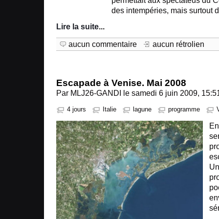
permettait aux spectateus du C
des intempéries, mais surtout d
Lire la suite
...
aucun commentaire
aucun rétrolien
Escapade à Venise. Mai 2008
Par MLJ26-GANDI le samedi 6 juin 2009, 15:5
4 jours
Italie
lagune
programme
En
se
pr
es
Un
pr
po
en
sé