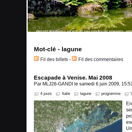
Mot-clé - lagune
Fil des billets
-
Fil des commentaires
Escapade à Venise. Mai 2008
Par MLJ26-GANDI le samedi 6 juin 2009, 15:5
4 jours
Italie
lagune
programme
En
se
pr
es
Un